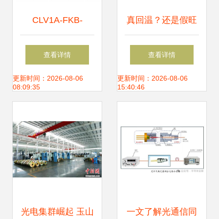
CLV1A-FKB-
真回温？还是假旺
CJ1M1F1BB7R4S3
盛？超20份LED“成
查看详情
查看详情
高性能RGB四引脚
绩单”见真知 尤以
更新时间：2026-08-06
更新时间：2026-08-06
08:09:35
15:40:46
PLCC表贴LED深
光电器件为镜
度解析
光电集群崛起 玉山
一文了解光通信同